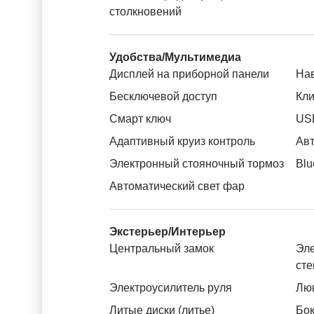
столкновений
Удобства/Мультимедиа
Дисплей на приборной панели
На
Бесключевой доступ
Кли
Смарт ключ
US
Адаптивный круиз контроль
Авт
Электронный стояночный тормоз
Blu
Автоматический свет фар
Экстерьер/Интерьер
Центральный замок
Эле
ст
Электроусилитель руля
Лю
Литые диски (литье)
Бок