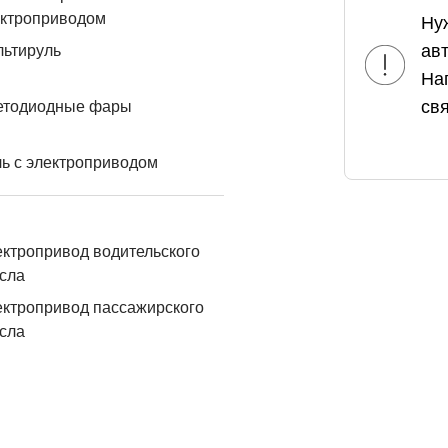
ектроприводом
Ну
ав
льтируль
На
свя
етодиодные фары
ь с электроприводом
ктропривод водительского
сла
ктропривод пассажирского
сла