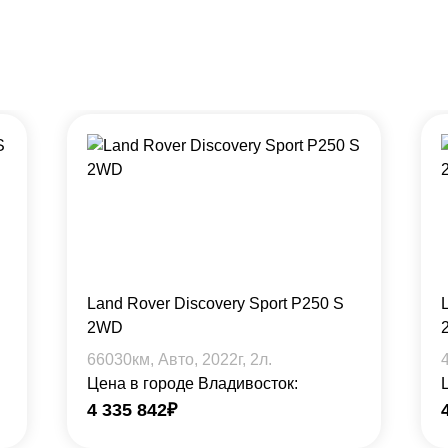
Land Rover Discovery Sport P250 S
2WD
66030
км, Авто,
2022
г,
2
л.
Цена в городе Владивосток:
4 335 842
₽