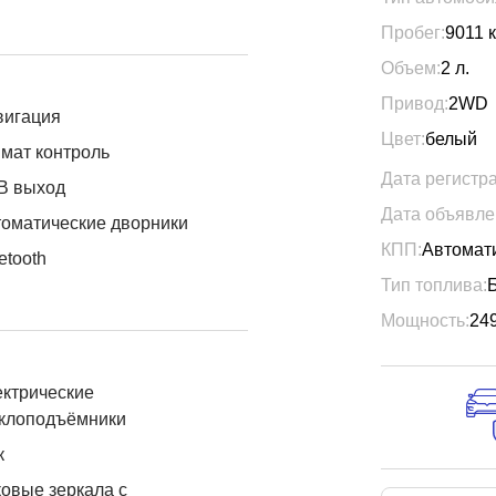
Пробег:
9011
к
Объем:
2
л.
Привод:
2WD
вигация
Цвет:
белый
мат контроль
Дата регистр
B выход
Дата объявле
оматические дворники
КПП:
Автомат
etooth
Тип топлива:
Мощность:
24
ктрические
еклоподъёмники
к
овые зеркала с