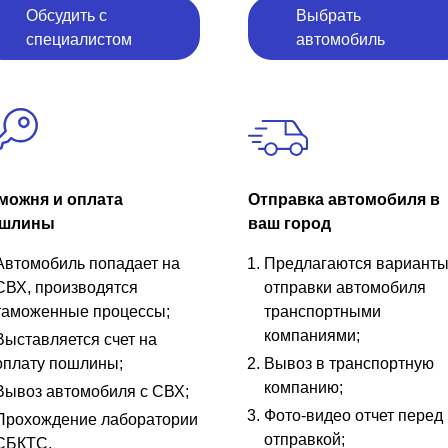
Обсудить с
Выбрать
специалистом
автомобиль
можня и оплата
Отправка автомобиля в
шлины
ваш город
Автомобиль попадает на
Предлагаются вариант
СВХ, производятся
отправки автомобиля
таможенные процессы;
транспортными
компаниями;
Выставляется счет на
оплату пошлины;
Вывоз в транспортную
компанию;
Вывоз автомобиля с СВХ;
Фото-видео отчет перед
Прохождение лаборатории
отправкой;
СБКТС.