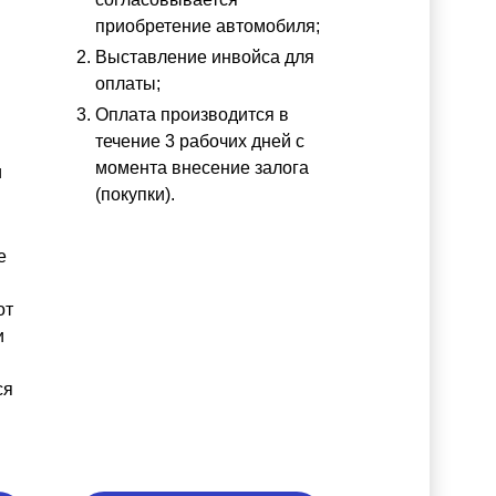
приобретение автомобиля;
Выставление инвойса для
оплаты;
Оплата производится в
течение 3 рабочих дней с
момента внесение залога
и
(покупки).
е
от
и
ся