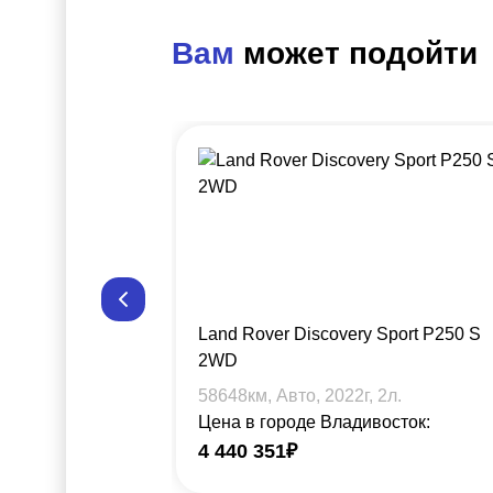
Вам
может подойти
Land Rover Discovery Sport P250 S
2WD
58648
км, Авто,
2022
г,
2
л.
Цена в городе Владивосток:
4 440 351
₽