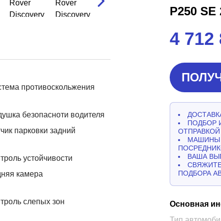
P250 SE
4 712
ПОЛУЧ
стема противоскольжения
ушка безопасноти водителя
ДОСТАВКА
ПОДБОР 
чик парковки задний
ОТПРАВКОЙ
МАШИНЫ 
ПОСРЕДНИК
ВАША ВЫ
троль устойчивости
СВЯЖИТЕ
ПОДБОРА А
дняя камера
троль слепых зон
Основная и
Тип автомоби