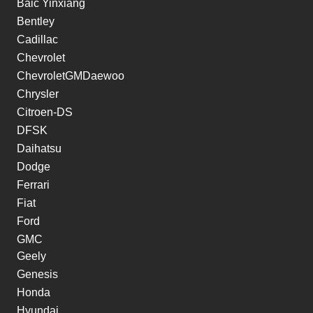
Baic Yinxiang
Bentley
Cadillac
Chevrolet
ChevroletGMDaewoo
Chrysler
Citroen-DS
DFSK
Daihatsu
Dodge
Ferrari
Fiat
Ford
GMC
Geely
Genesis
Honda
Hyundai