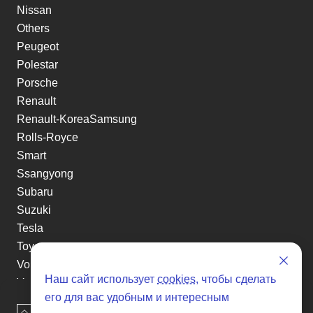
Nissan
Others
Peugeot
Polestar
Porsche
Renault
Renault-KoreaSamsung
Rolls-Royce
Smart
Ssangyong
Subaru
Suzuki
Tesla
Toyota
Volkswagen
Наш сайт использует
cookies
, чтобы сделать
Volvo
его для вас удобным и интересным
Xin yuan
Наверх
Оставить заявку