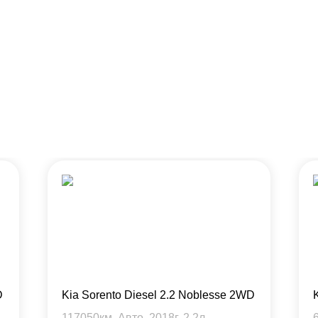
D
Kia Sorento Diesel 2.2 Noblesse 2WD
117050
км, Авто,
2018
г,
2.2
л.