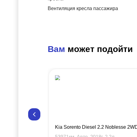
Вентиляция кресла пассажира
Вам
может подойти
Kia Sorento Diesel 2.2 Noblesse 2W
53971
км, Авто,
2018
г,
2.2
л.