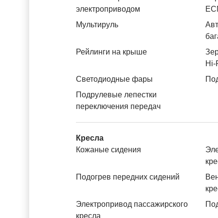
электроприводом
ЕС
Мультируль
Авт
баг
Рейлинги на крыше
Зер
Hi-
Светодиодные фары
Под
Подрулевые лепестки
переключения передач
Кресла
Кожаные сидения
Эле
кре
Подогрев передних сидений
Вен
кре
Электропривод пассажирского
Под
кресла