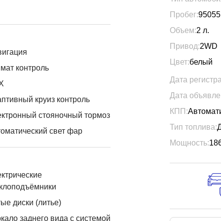
Пробег:
95055
Объем:
2
л.
Привод:
2WD
вигация
Цвет:
белый
мат контроль
Дата регистр
X
Дата объявле
птивный круиз контроль
КПП:
Автомат
ктронный стояночный тормоз
Тип топлива:
оматический свет фар
Мощность:
18
ктрические
еклоподъёмники
ые диски (литье)
кало заднего вида с системой