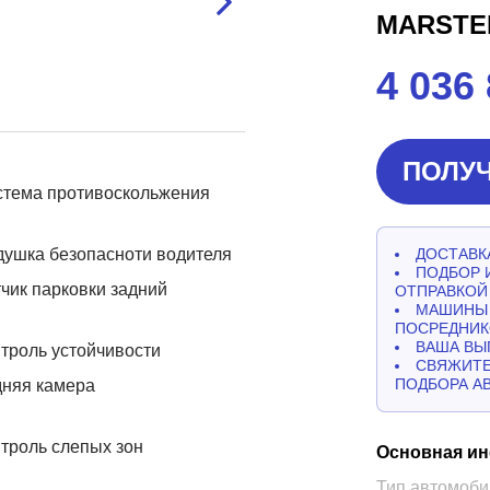
MARSTE
4 036
ПОЛУЧ
стема противоскольжения
ушка безопасноти водителя
ДОСТАВКА
ПОДБОР 
чик парковки задний
ОТПРАВКОЙ
МАШИНЫ 
ПОСРЕДНИК
ВАША ВЫ
троль устойчивости
СВЯЖИТЕ
ПОДБОРА А
дняя камера
троль слепых зон
Основная и
Тип автомоби