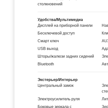
столкновений
Удобства/Мультимедиа
Дисплей на приборной панели
На
Бесключевой доступ
Кли
Смарт ключ
AU
USB выход
Ада
Шторы/жалюзи задних сидений
Эле
Bluetooth
Авт
Экстерьер/Интерьер
Центральный замок
Эле
ст
Электроусилитель руля
Лит
Боковые зеркала с
Зер