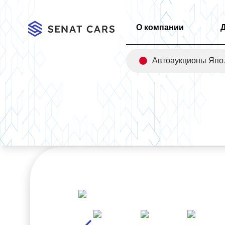
О компании
Авт
Главная
/
Каталог
/
Kia Sorento Diesel 2.0 Marster 2WD