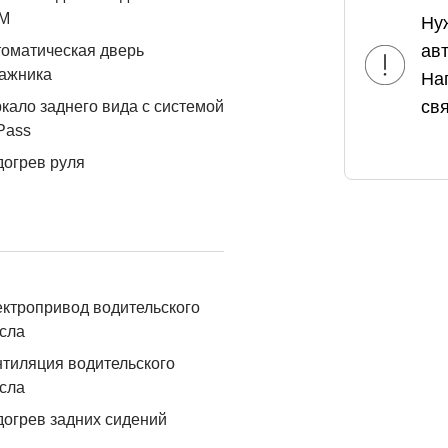
М
Ну
ав
оматическая дверь
ажника
На
свя
кало заднего вида с системой
Pass
огрев руля
ктропривод водительского
сла
тиляция водительского
сла
огрев задних сидений