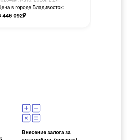
Цена в городе Владивосток:
Цена в город
6 446 092
₽
5 972 812
₽
Внесение залога за
й
автомобиль (покупка)