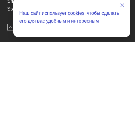
Smart
Ssangyong
Наш сайт использует
cookies
, чтобы сделать
Subaru
его для вас удобным и интересным
Suzuki
Наверх
Оставить заявку
Tesla
Toyota
Volkswagen
Volvo
Xin yuan
etc
Отзывы о SENAT CARS