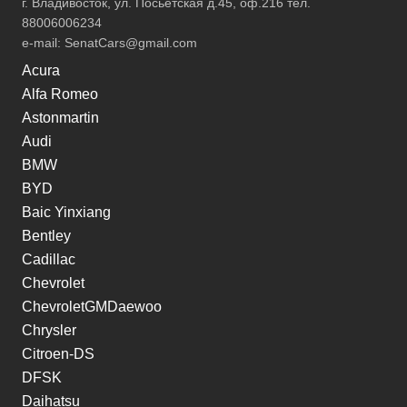
г. Владивосток, ул. Посьетская д.45, оф.216 тел.
88006006234
e-mail:
SenatCars@gmail.com
Acura
Alfa Romeo
Astonmartin
Audi
BMW
BYD
Baic Yinxiang
Bentley
Cadillac
Chevrolet
ChevroletGMDaewoo
Chrysler
Citroen-DS
DFSK
Daihatsu