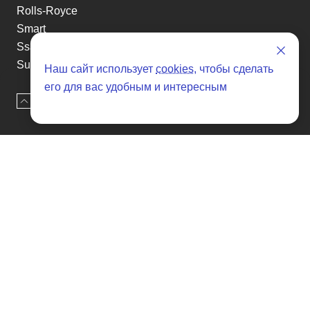
Rolls-Royce
Smart
Ssangyong
Subaru
Наш сайт использует
cookies
, чтобы сделать
Suzuki
его для вас удобным и интересным
Tesla
Наверх
Оставить заявку
Toyota
Volkswagen
Volvo
Xin yuan
etc
Отзывы о SENAT CARS