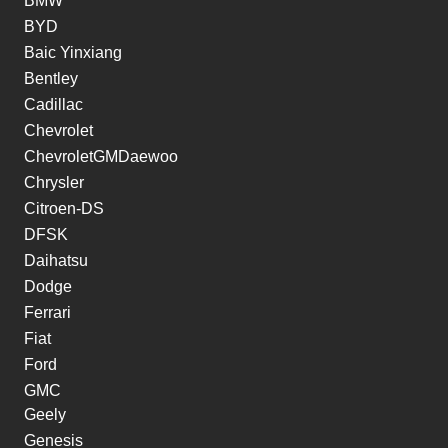
BMW
BYD
Baic Yinxiang
Bentley
Cadillac
Chevrolet
ChevroletGMDaewoo
Chrysler
Citroen-DS
DFSK
Daihatsu
Dodge
Ferrari
Fiat
Ford
GMC
Geely
Genesis