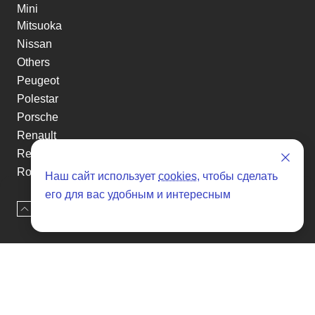
Mini
Mitsuoka
Nissan
Others
Peugeot
Polestar
Porsche
Renault
Renault-KoreaSamsung
Rolls-Royce
Наш сайт использует
cookies
, чтобы сделать
Smart
его для вас удобным и интересным
Ssangyong
Наверх
Оставить заявку
Subaru
Suzuki
Tesla
Toyota
Volkswagen