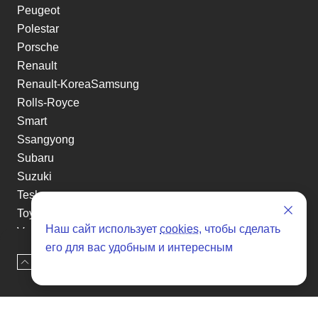
Peugeot
Polestar
Porsche
Renault
Renault-KoreaSamsung
Rolls-Royce
Smart
Ssangyong
Subaru
Suzuki
Tesla
Toyota
Наш сайт использует
cookies
, чтобы сделать
Volkswagen
его для вас удобным и интересным
Volvo
Наверх
Оставить заявку
Xin yuan
etc