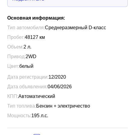
Основная информация:
Тип автомобиля:
Среднеразмерный D-класс
Пробег:
48127
км
Объем:
2
л.
Привод:
2WD
Цвет:
белый
Дата регистрации:
12/2020
Дата объявления:
04/06/2026
КПП:
Автоматический
Тип топлива:
Бензин + электричество
Мощность:
195
л.с.