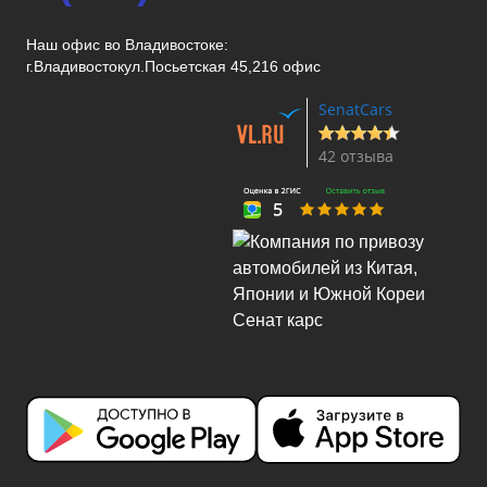
Наш офис во Владивостоке:
г.Владивосток
ул.Посьетская 45,216 офис
SenatCars
42 отзыва