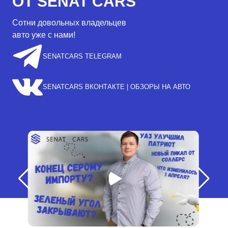
ОТ SENAT CARS
Сотни довольных владельцев
авто уже с нами!
SENATCARS TELEGRAM
SENATCARS ВКОНТАКТЕ | ОБЗОРЫ НА АВТО