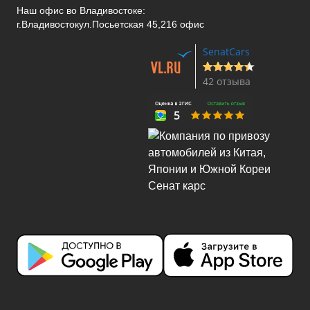
Наш офис во Владивостоке:
г.Владивосток
ул.Посьетская 45,216 офис
SenatCars
42 отзыва