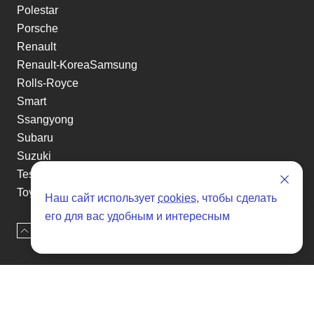
Polestar
Porsche
Renault
Renault-KoreaSamsung
Rolls-Royce
Smart
Ssangyong
Subaru
Suzuki
Tesla
Toyota
Наш сайт использует
cookies
, чтобы сделать
Volkswagen
его для вас удобным и интересным
Volvo
Наверх
Оставить заявку
Xin yuan
etc