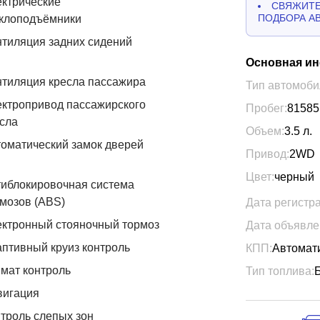
ктрические
СВЯЖИТЕ
ПОДБОРА А
еклоподъёмники
тиляция задних сидений
Основная и
тиляция кресла пассажира
Тип автомоби
ктропривод пассажирского
Пробег:
81585
сла
Объем:
3.5
л.
оматический замок дверей
Привод:
2WD
Цвет:
черный
иблокировочная система
мозов (ABS)
Дата регистр
ктронный стояночный тормоз
Дата объявле
птивный круиз контроль
КПП:
Автомат
мат контроль
Тип топлива:
вигация
троль слепых зон