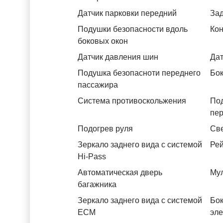
Датчик парковки передний
За
Подушки безопасности вдоль
Кон
боковых окон
Датчик давления шин
Дат
Подушка безопасноти переднего
Бок
пассажира
Система противоскольжения
По
пе
Подогрев руля
Св
Зеркало заднего вида с системой
Рей
Hi-Pass
Автоматическая дверь
Му
багажника
Зеркало заднего вида с системой
Бок
ЕСМ
эл