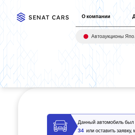
О компании
Авт
Главная
/
Каталог
/
Kia Carnival Gasoline 7-Seater Signature 
Данный автомобиль был п
34
или оставить заявку,