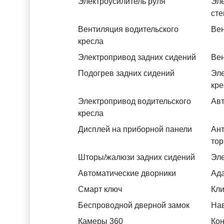
Электроусилитель руля
Эле
ст
Вентиляция водительского
Вен
кресла
Электропривод задних сидений
Вен
Подогрев задних сидений
Эле
кре
Электропривод водительского
Авт
кресла
Дисплей на приборной панели
Ант
тор
Шторы/жалюзи задних сидений
Эле
Автоматические дворники
Ада
Смарт ключ
Кли
Беспроводной дверной замок
На
Камеры 360
Кон