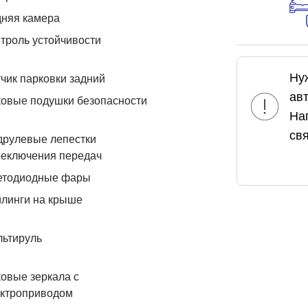
дняя камера
троль устойчивости
Ну
чик парковки задний
ав
овые подушки безопасности
На
свя
друлевые лепестки
реключения передач
етодиодные фары
линги на крыше
льтируль
овые зеркала с
ектроприводом