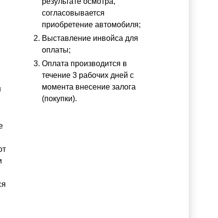
результате осмотра,
согласовывается
приобретение автомобиля;
Выставление инвойса для
оплаты;
Оплата производится в
течение 3 рабочих дней с
момента внесение залога
и
(покупки).
е
от
и
ся