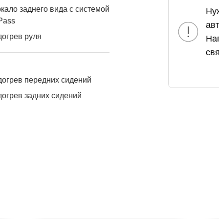
кало заднего вида с системой
Ну
Pass
ав
огрев руля
На
свя
огрев передних сидений
огрев задних сидений