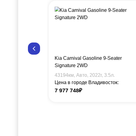
Kia Carnival Gasoline 9-Seater
Signature 2WD
43194
км, Авто,
2022
г,
3.5
л.
Цена в городе Владивосток:
7 977 748
₽