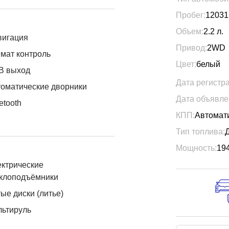
Пробег:
12031
Объем:
2.2
л.
вигация
Привод:
2WD
мат контроль
Цвет:
белый
B выход
Дата регистр
оматические дворники
Дата объявле
etooth
КПП:
Автомат
Тип топлива:
Мощность:
19
ктрические
еклоподъёмники
ые диски (литье)
льтируль