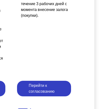
течение 3 рабочих дней с
момента внесение залога
и
(покупки).
е
от
и
ся
Перейти к
согласованию