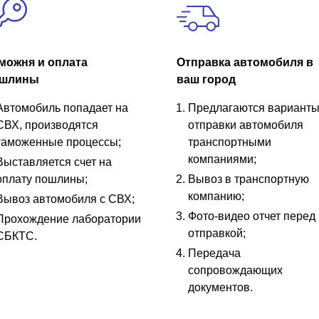
можня и оплата
Отправка автомобиля в
шлины
ваш город
Автомобиль попадает на
Предлагаются вариант
СВХ, производятся
отправки автомобиля
таможенные процессы;
транспортными
компаниями;
Выставляется счет на
оплату пошлины;
Вывоз в транспортную
компанию;
Вывоз автомобиля с СВХ;
Фото-видео отчет перед
Прохождение лаборатории
отправкой;
СБКТС.
Передача
сопровождающих
документов.