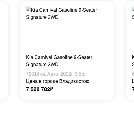
Kia Carnival Gasoline 9-Seater
Signature 2WD
72014
км, Авто,
2022
г,
3.5
л.
Цена в городе Владивосток:
7 528 782
₽