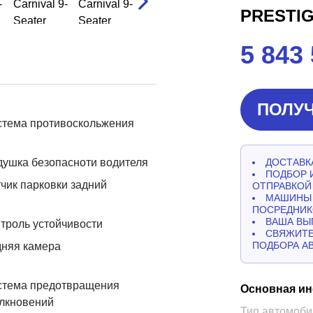
PRESTI
5 843
ПОЛУЧ
стема противоскольжения
ушка безопасноти водителя
ДОСТАВКА
ПОДБОР 
чик парковки задний
ОТПРАВКОЙ
МАШИНЫ 
ПОСРЕДНИК
ВАША ВЫ
троль устойчивости
СВЯЖИТЕ
ПОДБОРА А
дняя камера
стема предотвращения
Основная и
лкновений
Тип автомоби