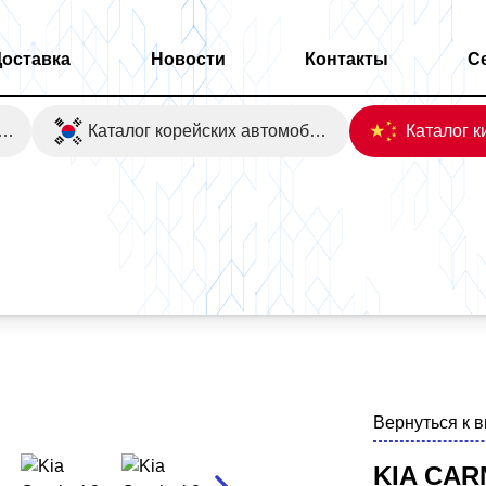
Доставка
Новости
Контакты
С
оаукционы Японии
Каталог корейских автомобилей
Вернуться к 
KIA CAR