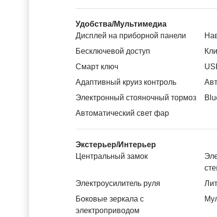
Удобства/Мультимедиа
Дисплей на приборной панели
На
Бесключевой доступ
Кли
Смарт ключ
US
Адаптивный круиз контроль
Авт
Электронный стояночный тормоз
Blu
Автоматический свет фар
Экстерьер/Интерьер
Центральный замок
Эле
ст
Электроусилитель руля
Лит
Боковые зеркала с
Му
электроприводом