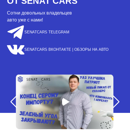
ОТ SENAT CARS
Сотни довольных владельцев
авто уже с нами!
SENATCARS TELEGRAM
SENATCARS ВКОНТАКТЕ | ОБЗОРЫ НА АВТО