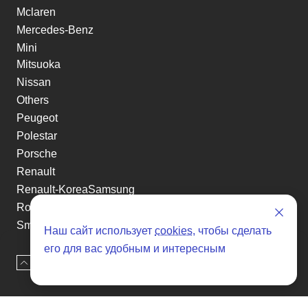
Mclaren
Mercedes-Benz
Mini
Mitsuoka
Nissan
Others
Peugeot
Polestar
Porsche
Renault
Renault-KoreaSamsung
Rolls-Royce
Smart
Наш сайт использует
cookies
, чтобы сделать
Ssangyong
его для вас удобным и интересным
Subaru
Наверх
Оставить заявку
Suzuki
Tesla