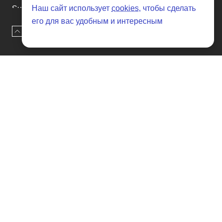
Наш сайт использует
cookies
, чтобы сделать
Subaru
его для вас удобным и интересным
Suzuki
Наверх
Оставить заявку
Tesla
Toyota
Volkswagen
Volvo
Xin yuan
etc
Отзывы о SENAT CARS