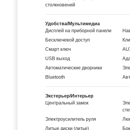
столкновений
Удобства/Мультимедиа
Дисплей на приборной панели
На
Бесключевой доступ
Кли
Смарт ключ
AU
USB выход
Ада
Автоматические дворники
Эле
Bluetooth
Авт
Экстерьер/Интерьер
Центральный замок
Эле
ст
Электроусилитель руля
Лю
Литые диски (литье)
Бок