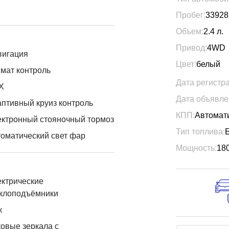
Пробег:
33928
Объем:
2.4
л.
Привод:
4WD
вигация
Цвет:
белый
мат контроль
Дата регистр
X
Дата объявле
птивный круиз контроль
КПП:
Автомат
ктронный стояночный тормоз
Тип топлива:
оматический свет фар
Мощность:
18
ктрические
еклоподъёмники
к
овые зеркала с