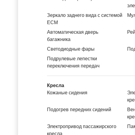
эл
Зеркало заднего вида с системой
Му
ЕСМ
Автоматическая дверь
Рей
багажника
Светодиодные фары
Под
Подрулевые лепестки
переключения передач
Кресла
Кожаные сидения
Эле
кре
Подогрев передних сидений
Вен
кре
Электропривод пассажирского
Пам
кресла