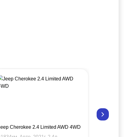
Jeep Cherokee 2.4 Limited AWD 4WD
Jeep Cheroke
61834
км, Авто,
2021
г,
2.4
л.
63176
км, Авт