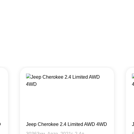
D
Jeep Cherokee 2.4 Limited AWD 4WD
30363
км, Авто,
2021
г,
2.4
л.