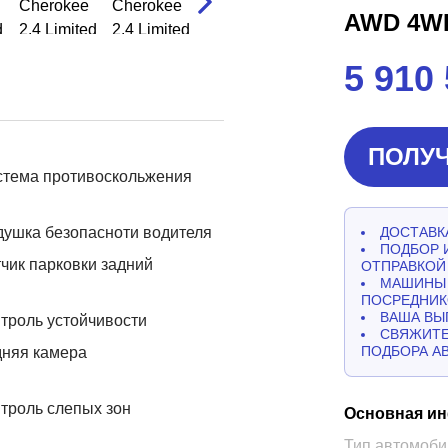
AWD 4W
5 910
ПОЛУЧ
стема противоскольжения
ушка безопасноти водителя
ДОСТАВКА
ПОДБОР 
чик парковки задний
ОТПРАВКОЙ
МАШИНЫ 
ПОСРЕДНИК
ВАША ВЫ
троль устойчивости
СВЯЖИТЕ
ПОДБОРА А
дняя камера
троль слепых зон
Основная и
Тип автомоби