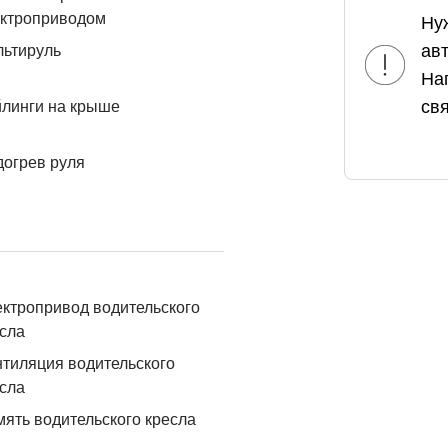
ектроприводом
Ну
ав
льтируль
На
свя
линги на крыше
огрев руля
ктропривод водительского
сла
тиляция водительского
сла
ять водительского кресла