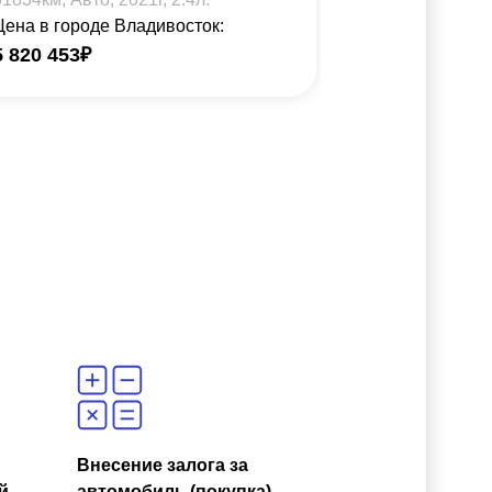
Цена в городе Владивосток:
Цена в город
5 820 453
₽
6 132 713
₽
Внесение залога за
й
автомобиль (покупка)