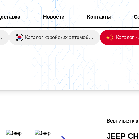
Доставка
Новости
Контакты
С
оаукционы Японии
Каталог корейских автомобилей
Вернуться к 
JEEP CH