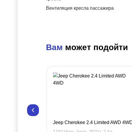
Вентиляция кресла пассажира
Вам
может подойти
Jeep Cherokee 2.4 Limited AWD 4W
119116
км, Авто,
2021
г,
2.4
л.