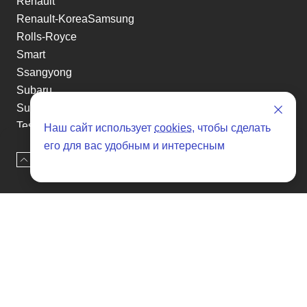
Renault
Renault-KoreaSamsung
Rolls-Royce
Smart
Ssangyong
Subaru
Suzuki
Tesla
Наш сайт использует
cookies
, чтобы сделать
Toyota
его для вас удобным и интересным
Наверх
Оставить заявку
Volkswagen
Volvo
Xin yuan
etc
Отзывы о SENAT CARS