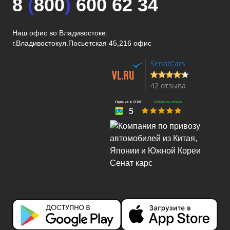
8
(
800
)
600 62 34
Наш офис во Владивостоке:
г.Владивосток
ул.Посьетская 45,216 офис
SenatCars
42 отзыва