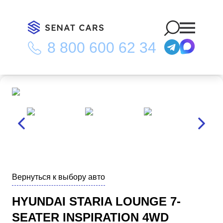
8 800 600 62 34
Главная
/
Каталог
/
Hyundai Staria Lounge 7-Seater Inspiration
4WD
Вернуться к выбору авто
HYUNDAI STARIA LOUNGE 7-
SEATER INSPIRATION 4WD