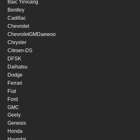
Baic Yinxiang
Bentley
Cadillac
Chevrolet
ChevroletGMDaewoo
Chrysler
Citroen-DS
DFSK
Daihatsu
Dodge
Ferrari
Fiat
Ford
GMC
Geely
Genesis
Honda
Hyundai