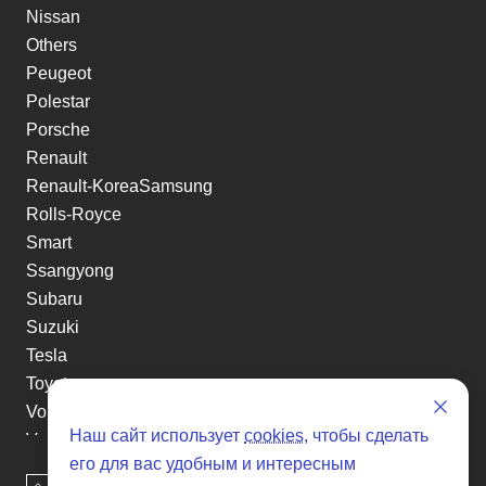
Nissan
Others
Peugeot
Polestar
Porsche
Renault
Renault-KoreaSamsung
Rolls-Royce
Smart
Ssangyong
Subaru
Suzuki
Tesla
Toyota
Volkswagen
Наш сайт использует
cookies
, чтобы сделать
Volvo
его для вас удобным и интересным
Xin yuan