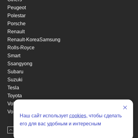
Peugeot
Polestar
Porsche
Renault
Renault-KoreaSamsung
Rolls-Royce
Smart
Ssangyong
Subaru
Suzuki
Tesla
Toyota
Volkswagen
Volvo
Наш сайт использует
cookies
, чтобы сделать
Xin yuan
его для вас удобным и интересным
etc
Наверх
Оставить заявку