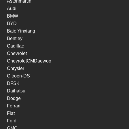
Astonmartin
Audi
BMW
BYD
Baic Yinxiang
Bentley
Cadillac
Chevrolet
ChevroletGMDaewoo
Chrysler
Citroen-DS
DFSK
Daihatsu
Dodge
Ferrari
Fiat
Ford
GMC