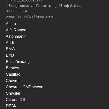
ОГРН: 1232500020279
г. Владивосток, ул. Посьетская д.45, оф.216 тел.
88006006234
e-mail:
SenatCars@gmail.com
Acura
Alfa Romeo
Astonmartin
Audi
BMW
BYD
Baic Yinxiang
Bentley
Cadillac
Chevrolet
ChevroletGMDaewoo
Chrysler
Citroen-DS
DFSK