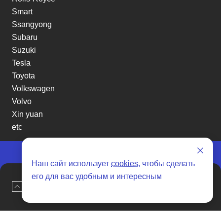
Smart
Ssangyong
Subaru
Suzuki
Tesla
Toyota
Volkswagen
Volvo
Xin yuan
etc
Наш сайт использует
cookies
, чтобы сделать
Отзывы о SENAT CARS
его для вас удобным и интересным
Наверх
Оставить заявку