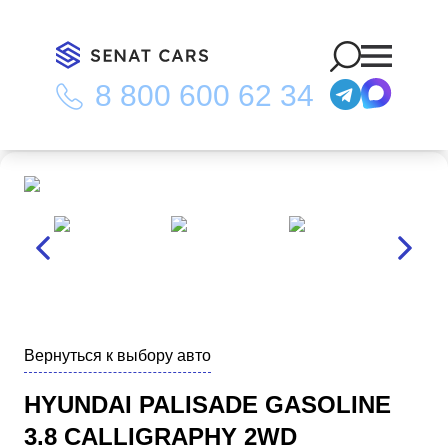
8 800 600 62 34
Главная
/
Каталог
/
Hyundai Palisade Gasoline 3.8 Calligraphy
2WD
Вернуться к выбору авто
HYUNDAI PALISADE GASOLINE
3.8 CALLIGRAPHY 2WD