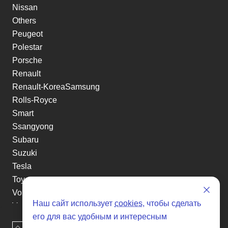
Nissan
Others
Peugeot
Polestar
Porsche
Renault
Renault-KoreaSamsung
Rolls-Royce
Smart
Ssangyong
Subaru
Suzuki
Tesla
Toyota
Volkswagen
Наш сайт использует
cookies
, чтобы сделать
Volvo
его для вас удобным и интересным
Xin yuan
Наверх
Оставить заявку