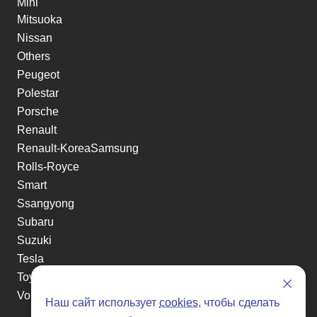
Mini
Mitsuoka
Nissan
Others
Peugeot
Polestar
Porsche
Renault
Renault-KoreaSamsung
Rolls-Royce
Smart
Ssangyong
Subaru
Suzuki
Tesla
Toyota
Volkswagen
Наш сайт использует
cookies
, чтобы сделать
Volvo