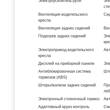
Электроусилитель руля
Эле
ст
Вентиляция водительского
Си
кресла
Вентиляция задних сидений
Вен
Подогрев задних сидений
Эле
кре
Электропривод водительского
Авт
кресла
Дисплей на приборной панели
Эле
Антиблокировочная система
Што
тормозов (ABS)
Шторы/жалюзи задних сидений
Пр
лоб
Электронный стояночный тормоз
Авт
Адаптивный круиз контроль
См