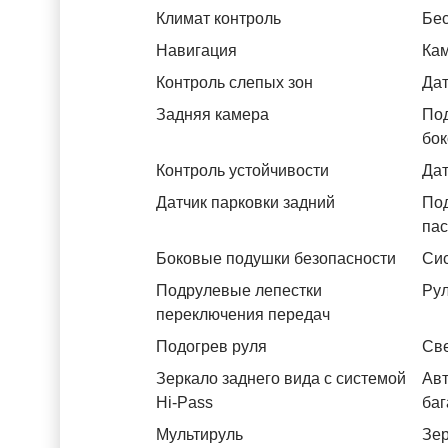
Климат контроль
Бес
Навигация
Ка
Контроль слепых зон
Дат
Задняя камера
Под
бок
Контроль устойчивости
Дат
Датчик парковки задний
Под
па
Боковые подушки безопасности
Си
Подрулевые лепестки
Рул
переключения передач
Подогрев руля
Св
Зеркало заднего вида с системой
Авт
Hi-Pass
баг
Мультируль
Зер