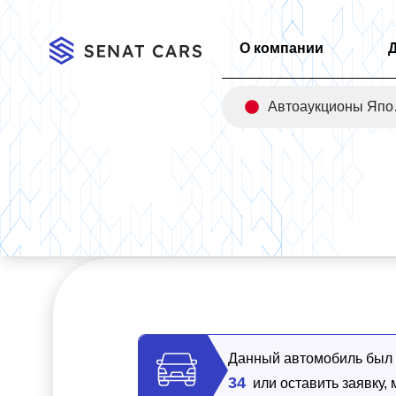
О компании
Авт
Главная
/
Каталог
/
Hyundai Grandeur 2,5 Gasoline Calligrap
Данный автомобиль был п
34
или оставить заявку,