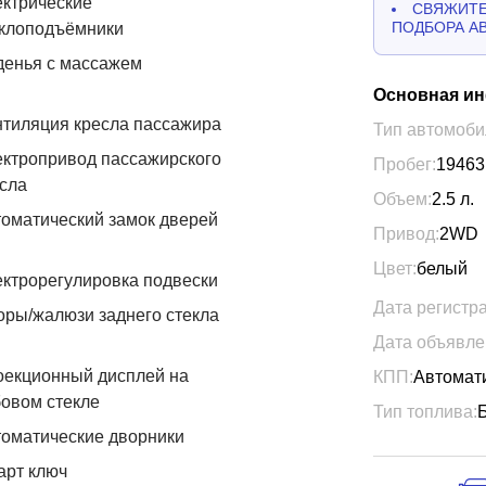
ктрические
СВЯЖИТЕ
ПОДБОРА А
еклоподъёмники
денья с массажем
Основная и
тиляция кресла пассажира
Тип автомоби
ктропривод пассажирского
Пробег:
19463
сла
Объем:
2.5
л.
оматический замок дверей
Привод:
2WD
Цвет:
белый
ктрорегулировка подвески
Дата регистр
ры/жалюзи заднего стекла
Дата объявле
оекционный дисплей на
КПП:
Автомат
овом стекле
Тип топлива:
оматические дворники
арт ключ