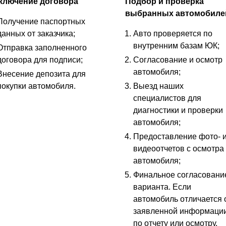
ключение договора
Подбор и проверка
выбранных автомобиле
Получение паспортных
данных от заказчика;
Авто проверяется по
внутренним базам ЮК;
Отправка заполненного
договора для подписи;
Согласование и осмотр
автомобиля;
Внесение депозита для
покупки автомобиля.
Выезд наших
специалистов для
диагностики и проверки
автомобиля;
Предоставление фото- 
видеоотчетов с осмотра
автомобиля;
Финальное согласовани
варианта. Если
автомобиль отличается 
заявленной информаци
по отчету или осмотру,