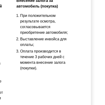
Внесение залога за
й
автомобиль (покупка)
При положительном
результате осмотра,
согласовывается
приобретение автомобиля;
Выставление инвойса для
оплаты;
Оплата производится в
течение 3 рабочих дней с
момента внесение залога
и
(покупки).
е
от
и