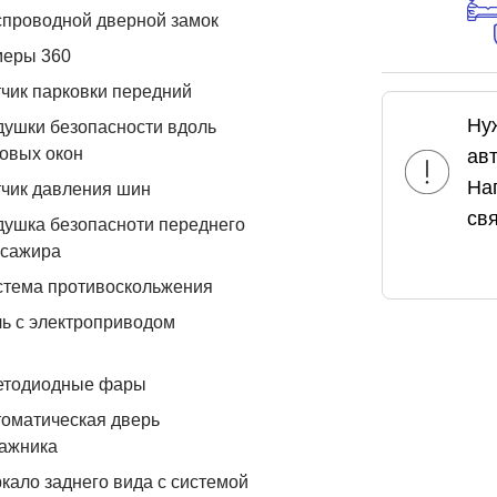
проводной дверной замок
меры 360
чик парковки передний
Ну
ушки безопасности вдоль
овых окон
ав
На
чик давления шин
свя
ушка безопасноти переднего
ссажира
стема противоскольжения
ь с электроприводом
етодиодные фары
оматическая дверь
ажника
кало заднего вида с системой