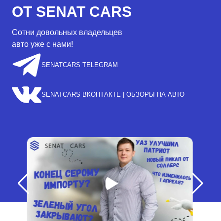
ОТ SENAT CARS
Сотни довольных владельцев
авто уже с нами!
SENATCARS TELEGRAM
SENATCARS ВКОНТАКТЕ | ОБЗОРЫ НА АВТО