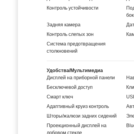
Контроль устойчивости
Под
бок
Задняя камера
Дат
Контроль слепых зон
Ка
Система предотвращения
столкновений
Удобства/Мультимедиа
Дисплей на приборной панели
На
Бесключевой доступ
Кли
Смарт ключ
US
Адаптивный круиз контроль
Авт
Шторы/жалюзи задних сидений
Эле
Проекционный дисплей на
Blu
лобовом стекле