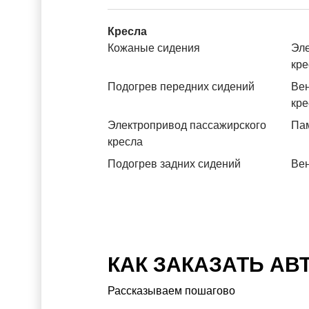
Кресла
Кожаные сидения
Эле
кре
Подогрев передних сидений
Вен
кре
Электропривод пассажирского
Пам
кресла
Подогрев задних сидений
Вен
КАК ЗАКАЗАТЬ АВ
Рассказываем пошагово