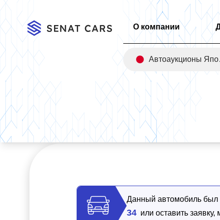
О компании
Авт
Главная
/
Каталог
/
Genesis GV80 2.5T Gasoline AWD 4WD
Данный автомобиль был п
34
или оставить заявку,