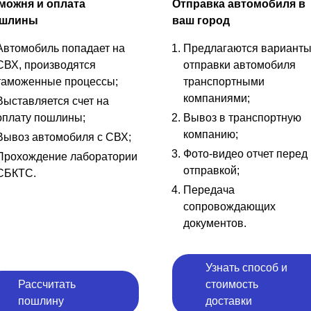
можня и оплата
Отправка автомобиля в
шлины
ваш город
Автомобиль попадает на
Предлагаются вариант
СВХ, производятся
отправки автомобиля
таможенные процессы;
транспортными
компаниями;
Выставляется счет на
оплату пошлины;
Вывоз в транспортную
компанию;
Вывоз автомобиля с СВХ;
Фото-видео отчет перед
Прохождение лаборатории
отправкой;
СБКТС.
Передача
сопровождающих
документов.
Узнать способ и
Рассчитать
стоимость
пошлину
доставки