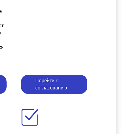
е
от
и
ся
Перейти к
согласованию