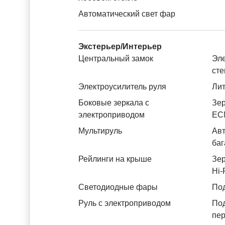
Автоматический свет фар
Экстерьер/Интерьер
Центральный замок
Эле
ст
Электроусилитель руля
Лит
Боковые зеркала с
Зер
электроприводом
ЕС
Мультируль
Авт
баг
Рейлинги на крыше
Зер
Hi-
Светодиодные фары
Под
Руль с электроприводом
По
пе