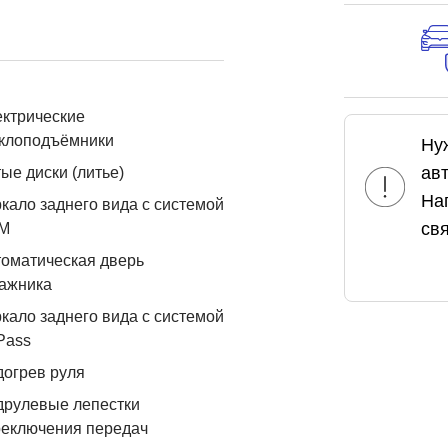
ктрические
еклоподъёмники
Ну
ав
ые диски (литье)
На
кало заднего вида с системой
свя
М
оматическая дверь
ажника
кало заднего вида с системой
Pass
огрев руля
друлевые лепестки
реключения передач