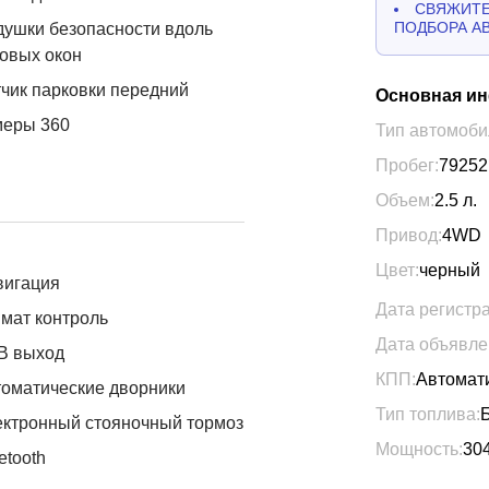
СВЯЖИТЕ
ПОДБОРА А
ушки безопасности вдоль
овых окон
чик парковки передний
Основная и
меры 360
Тип автомоби
Пробег:
79252
Объем:
2.5
л.
Привод:
4WD
Цвет:
черный
вигация
Дата регистр
мат контроль
Дата объявле
B выход
КПП:
Автомат
оматические дворники
Тип топлива:
ктронный стояночный тормоз
Мощность:
30
etooth