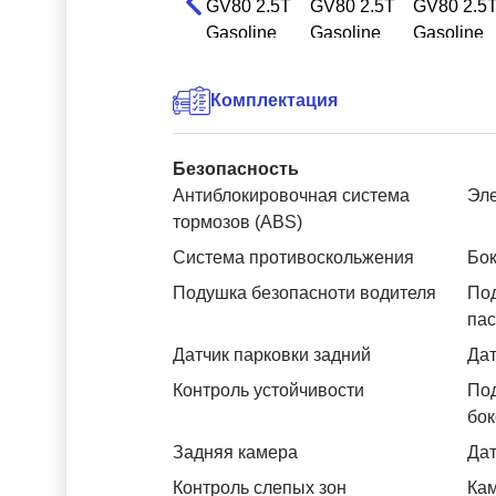
Комплектация
Безопасность
Антиблокировочная система
Эле
тормозов (ABS)
Система противоскольжения
Бок
Подушка безопасноти водителя
Под
па
Датчик парковки задний
Дат
Контроль устойчивости
Под
бок
Задняя камера
Дат
Контроль слепых зон
Ка