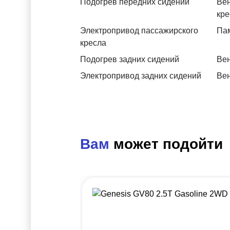
Подогрев передних сидений
Вен
кре
Электропривод пассажирского
Пам
кресла
Подогрев задних сидений
Вен
Электропривод задних сидений
Вен
Вам
может подойти