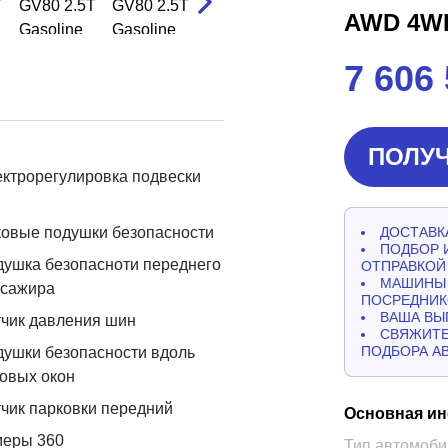
AWD 4W
7 606
ПОЛУЧ
ктрорегулировка подвески
овые подушки безопасности
ДОСТАВКА
ПОДБОР 
ушка безопасноти переднего
ОТПРАВКОЙ
МАШИНЫ 
ссажира
ПОСРЕДНИК
ВАША ВЫ
чик давления шин
СВЯЖИТЕ
ПОДБОРА А
ушки безопасности вдоль
овых окон
чик парковки передний
Основная и
меры 360
Тип автомоби