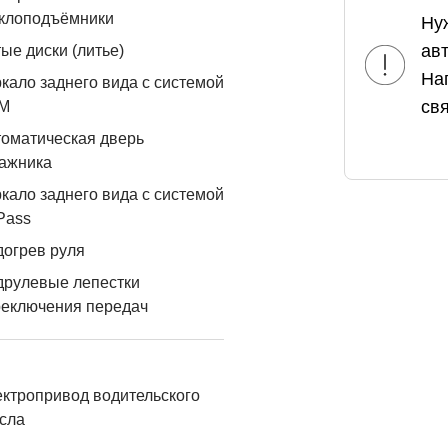
еклоподъёмники
Ну
ав
ые диски (литье)
На
кало заднего вида с системой
свя
М
оматическая дверь
ажника
кало заднего вида с системой
Pass
огрев руля
друлевые лепестки
реключения передач
ктропривод водительского
сла