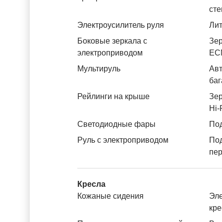
ст
Электроусилитель руля
Лит
Боковые зеркала с
Зер
электроприводом
ЕС
Мультируль
Авт
баг
Рейлинги на крыше
Зер
Hi-
Светодиодные фары
Под
Руль с электроприводом
По
пе
Кресла
Кожаные сидения
Эле
кре