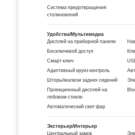
Система предотвращения
столкновений
Удобства/Мультимедиа
Дисплей на приборной панели
На
Бесключевой доступ
Кли
Смарт ключ
US
Адаптивный круиз контроль
Авт
Шторы/жалюзи задних сидений
Эле
Проекционный дисплей на
Blu
лобовом стекле
Автоматический свет фар
Экстерьер/Интерьер
Центральный замок
Эле