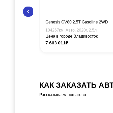
Genesis GV80 2.5T Gasoline 2WD
104267
км, Авто,
2020
г,
2.5
л.
Цена в городе Владивосток:
7 663 011
₽
КАК ЗАКАЗАТЬ АВ
Рассказываем пошагово