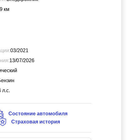
9
км
ации:
03/2021
ния:
13/07/2026
ический
Бензин
4
л.с.
Состояние автомобиля
Страховая история