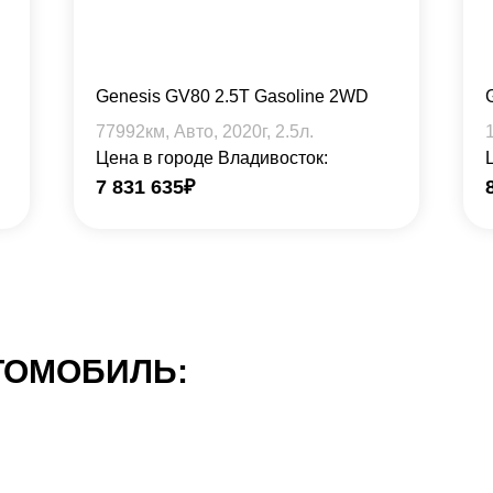
Genesis GV80 2.5T Gasoline 2WD
77992
км, Авто,
2020
г,
2.5
л.
Цена в городе Владивосток:
7 831 635
₽
ТОМОБИЛЬ: