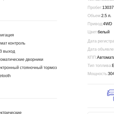
Пробег:
13037
Объем:
2.5
л.
Привод:
4WD
Цвет:
белый
вигация
Дата регистр
мат контроль
Дата объявле
B выход
КПП:
Автомат
оматические дворники
Тип топлива:
ктронный стояночный тормоз
Мощность:
30
etooth
ктрические