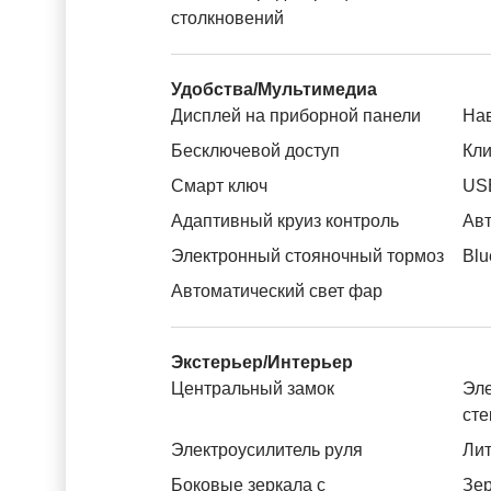
столкновений
Удобства/Мультимедиа
Дисплей на приборной панели
На
Бесключевой доступ
Кли
Смарт ключ
US
Адаптивный круиз контроль
Авт
Электронный стояночный тормоз
Blu
Автоматический свет фар
Экстерьер/Интерьер
Центральный замок
Эле
ст
Электроусилитель руля
Лит
Боковые зеркала с
Зер