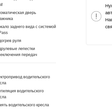
М
Ну
ав
оматическая дверь
ажника
На
свя
кало заднего вида с системой
Pass
огрев руля
друлевые лепестки
реключения передач
ктропривод водительского
сла
тиляция водительского
сла
ять водительского кресла