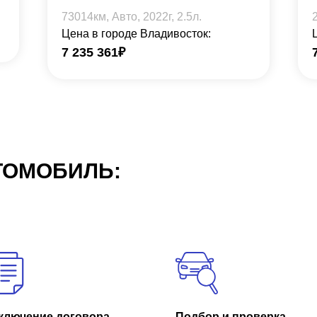
73014
км, Авто,
2022
г,
2.5
л.
Цена в городе Владивосток:
7 235 361
₽
ТОМОБИЛЬ:
ключение договора
Подбор и проверка