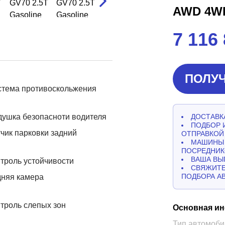
AWD 4W
7 116
ПОЛУЧ
стема противоскольжения
ушка безопасноти водителя
ДОСТАВКА
ПОДБОР 
чик парковки задний
ОТПРАВКОЙ
МАШИНЫ 
ПОСРЕДНИК
ВАША ВЫ
троль устойчивости
СВЯЖИТЕ
ПОДБОРА А
дняя камера
троль слепых зон
Основная и
Тип автомоби