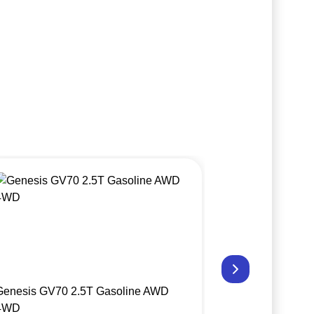
Genesis GV70 2.5T Gasoline AWD
Genesis GV70
4WD
4WD