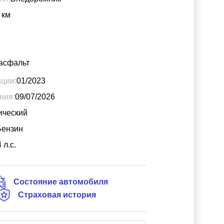
км
асфальт
ации:
01/2023
ния:
09/07/2026
ический
Бензин
4
л.с.
Состояние автомобиля
Страховая история