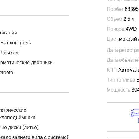
Пробег:
68395
Объем:
2.5
л.
Привод:
4WD
вигация
Цвет:
мокрый 
мат контроль
Дата регистр
B выход
Дата объявле
оматические дворники
КПП:
Автомат
etooth
Тип топлива:
Мощность:
30
ктрические
еклоподъёмники
ые диски (литье)
кало заднего вида с системой