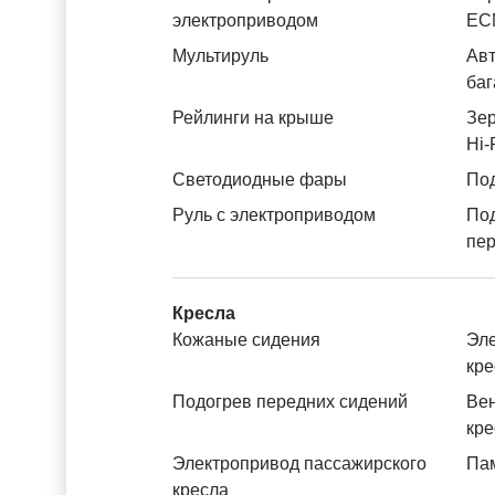
электроприводом
ЕС
Мультируль
Авт
баг
Рейлинги на крыше
Зер
Hi-
Светодиодные фары
Под
Руль с электроприводом
По
пе
Кресла
Кожаные сидения
Эле
кре
Подогрев передних сидений
Вен
кре
Электропривод пассажирского
Пам
кресла