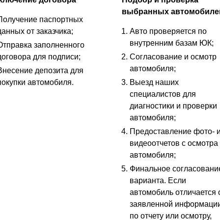
выбранных автомобиле
Получение паспортных
данных от заказчика;
Авто проверяется по
внутренним базам ЮК;
Отправка заполненного
договора для подписи;
Согласование и осмотр
автомобиля;
Внесение депозита для
покупки автомобиля.
Выезд наших
специалистов для
диагностики и проверки
автомобиля;
Предоставление фото- 
видеоотчетов с осмотра
автомобиля;
Финальное согласовани
варианта. Если
автомобиль отличается 
заявленной информаци
по отчету или осмотру,