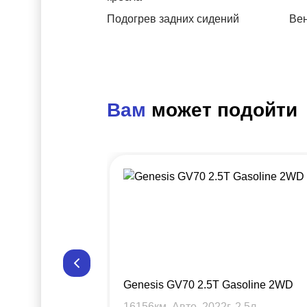
Подогрев задних сидений
Вен
Вам
может подойти
Genesis GV70 2.5T Gasoline 2WD
16156
км, Авто,
2022
г,
2.5
л.