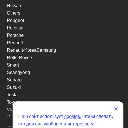
Nissan
Others
Peugeot
Polestar
Porsche
Renault
Renault-KoreaSamsung
Rolls-Royce
Smart
Ssangyong
Subaru
Suzuki
Tesla
Toyota
Volkswagen
Наш сайт использует
cookies
, чтобы сделать
Volvo
его для вас удобным и интересным
Xin yuan