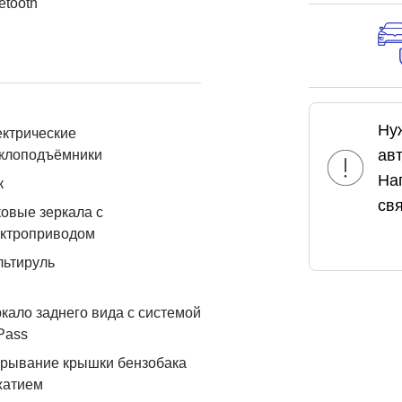
etooth
Ну
ктрические
ав
еклоподъёмники
На
к
свя
овые зеркала с
ектроприводом
льтируль
кало заднего вида с системой
Pass
рывание крышки бензобака
жатием