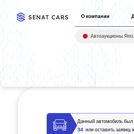
О компании
Авт
Главная
/
Каталог
/
Genesis G80 Gasoline 2.5 Turbo AWD 4W
Данный автомобиль был п
34
или оставить заявку,