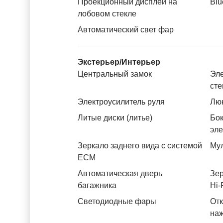
Проекционный дисплей на
Blu
лобовом стекле
Автоматический свет фар
Экстерьер/Интерьер
Центральный замок
Эле
ст
Электроусилитель руля
Лю
Литые диски (литье)
Бок
эл
Зеркало заднего вида с системой
Му
ЕСМ
Автоматическая дверь
Зер
багажника
Hi-
Светодиодные фары
Отк
на