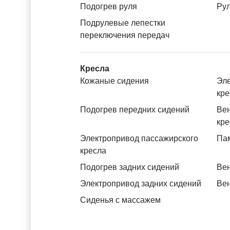
Подогрев руля
Рул
Подрулевые лепестки
переключения передач
Кресла
Кожаные сидения
Эле
кре
Подогрев передних сидений
Вен
кре
Электропривод пассажирского
Пам
кресла
Подогрев задних сидений
Вен
Электропривод задних сидений
Вен
Сиденья с массажем