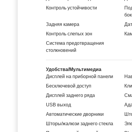
Контроль устойчивости
Под
бок
Задняя камера
Дат
Контроль слепых зон
Ка
Система предотвращения
столкновений
Удобства/Мультимедиа
Дисплей на приборной панели
На
Бесключевой доступ
Кли
Дисплей заднего ряда
См
USB выход
Ада
Автоматические дворники
Што
Шторы/жалюзи заднего стекла
Эле