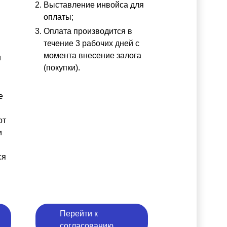
Выставление инвойса для
оплаты;
Оплата производится в
течение 3 рабочих дней с
момента внесение залога
и
(покупки).
е
от
и
ся
Перейти к
согласованию