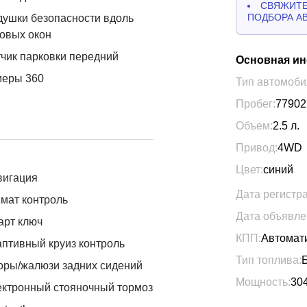
СВЯЖИТЕ
ПОДБОРА А
ушки безопасности вдоль
овых окон
чик парковки передний
Основная и
меры 360
Тип автомоби
Пробег:
77902
Объем:
2.5
л.
Привод:
4WD
Цвет:
синий
вигация
Дата регистр
мат контроль
Дата объявле
арт ключ
КПП:
Автомат
птивный круиз контроль
Тип топлива:
ры/жалюзи задних сидений
Мощность:
30
ктронный стояночный тормоз