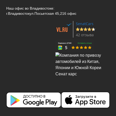
Наш офис во Владивостоке:
г.Владивосток
ул.Посьетская 45,216 офис
SenatCars
42 отзыва