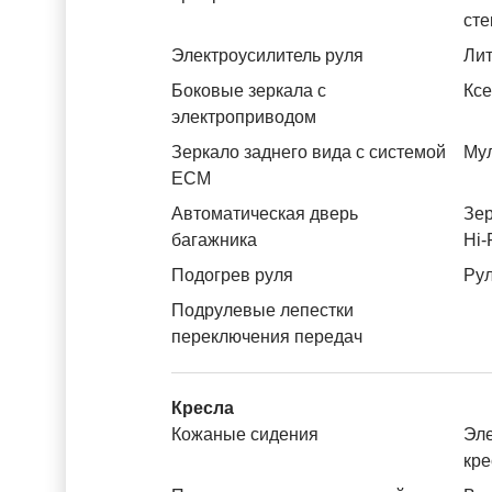
ст
Электроусилитель руля
Лит
Боковые зеркала с
Кс
электроприводом
Зеркало заднего вида с системой
Му
ЕСМ
Автоматическая дверь
Зер
багажника
Hi-
Подогрев руля
Рул
Подрулевые лепестки
переключения передач
Кресла
Кожаные сидения
Эле
кре