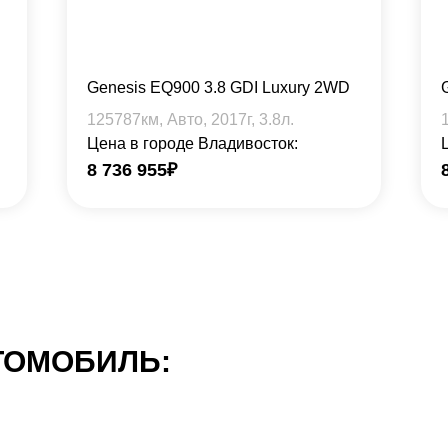
Genesis EQ900 3.8 GDI Luxury 2WD
125787
км, Авто,
2017
г,
3.8
л.
Цена в городе Владивосток:
8 736 955
₽
ТОМОБИЛЬ: