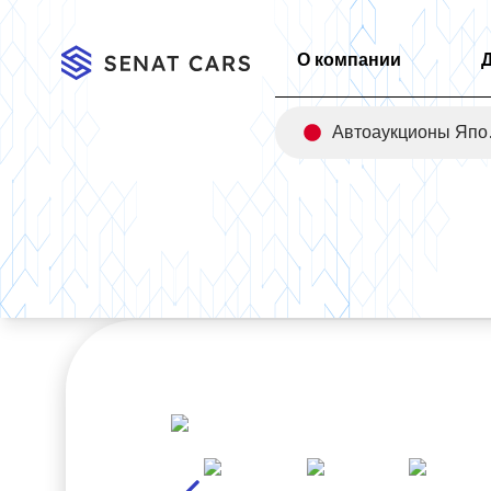
О компании
Авт
Главная
/
Каталог
/
Genesis EQ900 3.8 GDI AWD Luxury 4WD