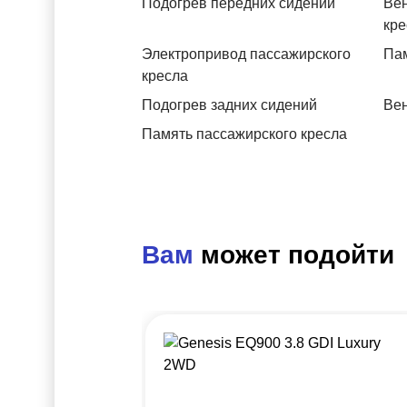
Подогрев передних сидений
Вен
кре
Электропривод пассажирского
Пам
кресла
Подогрев задних сидений
Вен
Память пассажирского кресла
Вам
может подойти