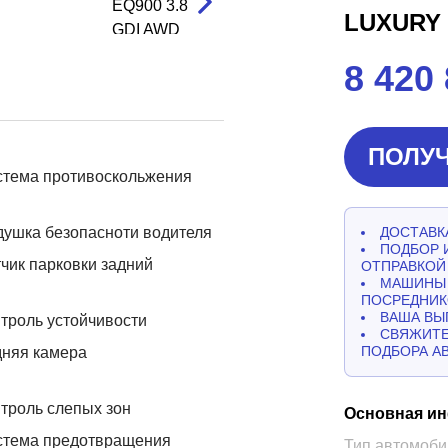
LUXURY
8 420
ПОЛУЧ
стема противоскольжения
ушка безопасноти водителя
ДОСТАВКА
ПОДБОР 
чик парковки задний
ОТПРАВКОЙ
МАШИНЫ 
ПОСРЕДНИК
ВАША ВЫ
троль устойчивости
СВЯЖИТЕ
ПОДБОРА А
дняя камера
троль слепых зон
Основная и
стема предотвращения
Тип автомоби