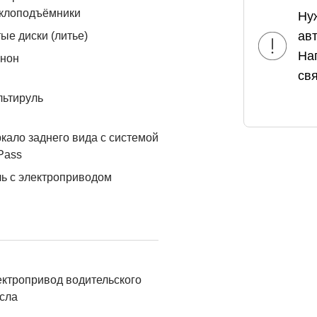
еклоподъёмники
Ну
ав
ые диски (литье)
На
енон
свя
льтируль
кало заднего вида с системой
Pass
ь с электроприводом
ктропривод водительского
сла