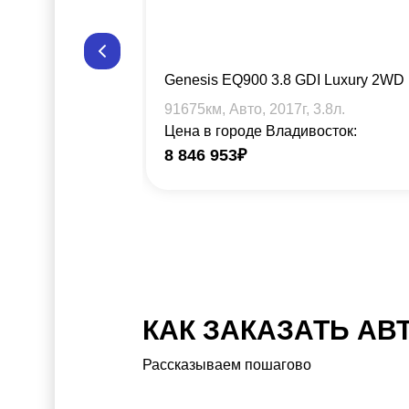
Genesis EQ900 3.8 GDI Luxury 2WD
91675
км, Авто,
2017
г,
3.8
л.
Цена в городе Владивосток:
8 846 953
₽
КАК ЗАКАЗАТЬ АВ
Рассказываем пошагово