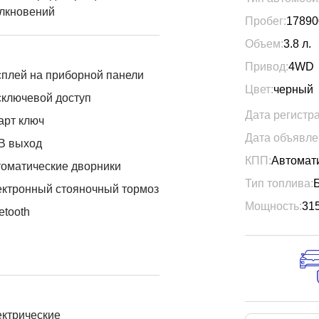
лкновений
Пробег:
17890
Объем:
3.8
л.
Привод:
4WD
плей на приборной панели
Цвет:
черный
ключевой доступ
Дата регистр
арт ключ
Дата объявле
B выход
КПП:
Автомат
оматические дворники
Тип топлива:
ктронный стояночный тормоз
Мощность:
31
etooth
ктрические