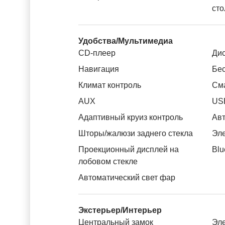
сто
Удобства/Мультимедиа
CD-плеер
Дис
Навигация
Бес
Климат контроль
См
AUX
US
Адаптивный круиз контроль
Авт
Шторы/жалюзи заднего стекла
Эле
Проекционный дисплей на
Blu
лобовом стекле
Автоматический свет фар
Экстерьер/Интерьер
Центральный замок
Эле