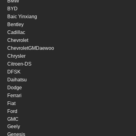
BMW
BYD
Baic Yinxiang
Bentley
Cadillac
Chevrolet
ChevroletGMDaewoo
Chrysler
Citroen-DS
DFSK
Daihatsu
Dodge
Ferrari
Fiat
Ford
GMC
Geely
Genesis