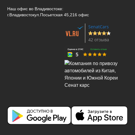
Наш офис во Владивостоке:
г.Владивосток
ул.Посьетская 45,216 офис
SenatCars
42 отзыва