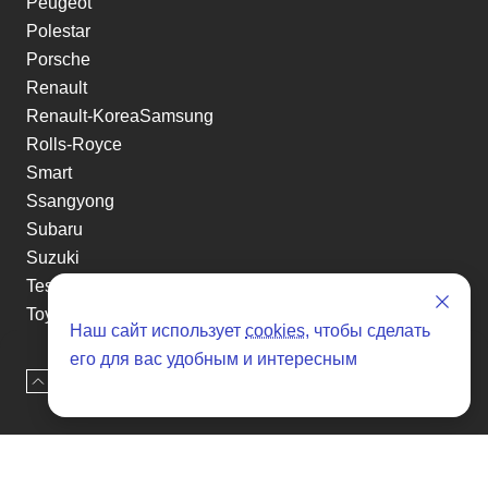
Peugeot
Polestar
Porsche
Renault
Renault-KoreaSamsung
Rolls-Royce
Smart
Ssangyong
Subaru
Suzuki
Tesla
Toyota
Наш сайт использует
cookies
, чтобы сделать
Volkswagen
его для вас удобным и интересным
Volvo
Наверх
Оставить заявку
Xin yuan
etc