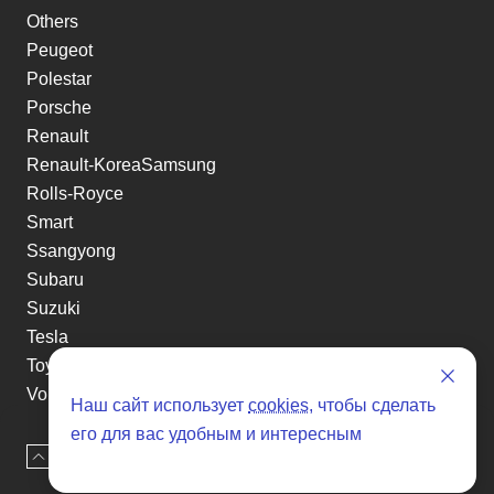
Others
Peugeot
Polestar
Porsche
Renault
Renault-KoreaSamsung
Rolls-Royce
Smart
Ssangyong
Subaru
Suzuki
Tesla
Toyota
Volkswagen
Наш сайт использует
cookies
, чтобы сделать
Volvo
его для вас удобным и интересным
Xin yuan
Наверх
Оставить заявку
etc