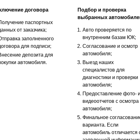
ключение договора
Подбор и проверка
выбранных автомобиле
Получение паспортных
данных от заказчика;
Авто проверяется по
внутренним базам ЮК;
Отправка заполненного
договора для подписи;
Согласование и осмотр
автомобиля;
Внесение депозита для
покупки автомобиля.
Выезд наших
специалистов для
диагностики и проверки
автомобиля;
Предоставление фото- 
видеоотчетов с осмотра
автомобиля;
Финальное согласовани
варианта. Если
автомобиль отличается 
заявленной информаци