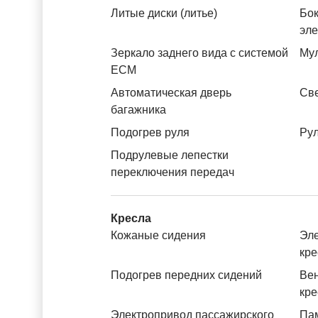
Литые диски (литье)
Бок
эл
Зеркало заднего вида с системой
Му
ЕСМ
Автоматическая дверь
Св
багажника
Подогрев руля
Рул
Подрулевые лепестки
переключения передач
Кресла
Кожаные сидения
Эле
кре
Подогрев передних сидений
Вен
кре
Электропривод пассажирского
Пам