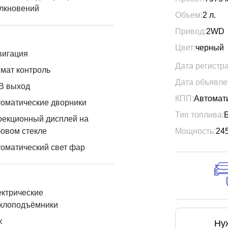
лкновений
Объем:
2
л.
Привод:
2WD
Цвет:
черный
вигация
Дата регистр
мат контроль
Дата объявле
B выход
КПП:
Автомат
оматические дворники
Тип топлива:
оекционный дисплей на
овом стекле
Мощность:
24
оматический свет фар
ктрические
еклоподъёмники
к
Ну