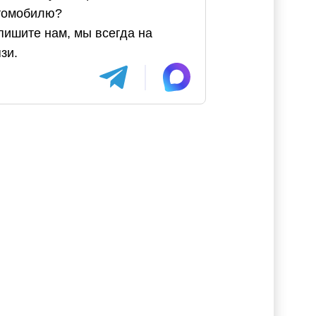
томобилю?
пишите нам, мы всегда на
зи.