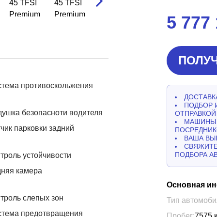
5 777
ПОЛУЧ
стема противоскольжения
ДОСТАВКА
ПОДБОР 
ушка безопасноти водителя
ОТПРАВКОЙ
МАШИНЫ 
чик парковки задний
ПОСРЕДНИК
ВАША ВЫ
СВЯЖИТЕ
ПОДБОРА А
троль устойчивости
дняя камера
Основная и
троль слепых зон
Тип автомоби
стема предотвращения
Пробег:
7575