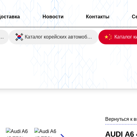
Доставка
Новости
Контакты
С
оаукционы Японии
Каталог корейских автомобилей
Вернуться к 
AUDI A6