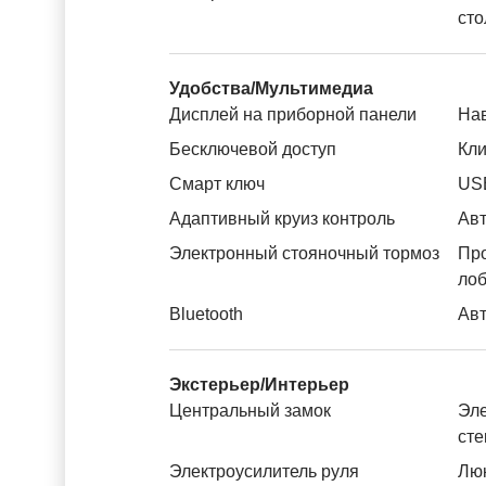
сто
Удобства/Мультимедиа
Дисплей на приборной панели
На
Бесключевой доступ
Кли
Смарт ключ
US
Адаптивный круиз контроль
Авт
Электронный стояночный тормоз
Пр
лоб
Bluetooth
Авт
Экстерьер/Интерьер
Центральный замок
Эле
ст
Электроусилитель руля
Лю