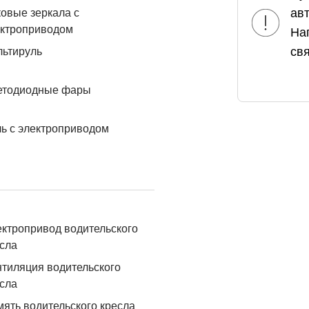
ав
овые зеркала с
ектроприводом
На
свя
льтируль
етодиодные фары
ь с электроприводом
ктропривод водительского
сла
тиляция водительского
сла
ять водительского кресла