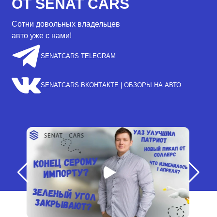
ОТ SENAT CARS
Сотни довольных владельцев
авто уже с нами!
SENATCARS TELEGRAM
SENATCARS ВКОНТАКТЕ | ОБЗОРЫ НА АВТО