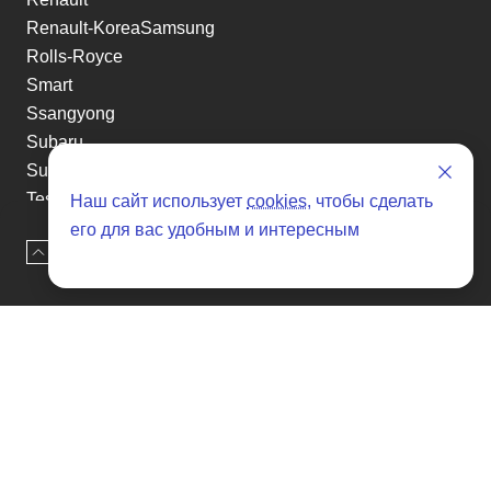
Renault-KoreaSamsung
Rolls-Royce
Smart
Ssangyong
Subaru
Suzuki
Tesla
Наш сайт использует
cookies
, чтобы сделать
Toyota
его для вас удобным и интересным
Наверх
Оставить заявку
Volkswagen
Volvo
Xin yuan
etc
Отзывы о SENAT CARS