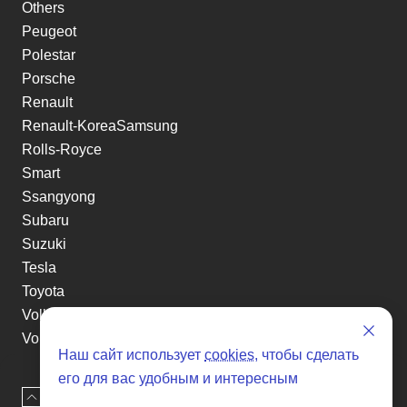
Others
Peugeot
Polestar
Porsche
Renault
Renault-KoreaSamsung
Rolls-Royce
Smart
Ssangyong
Subaru
Suzuki
Tesla
Toyota
Volkswagen
Volvo
Наш сайт использует
cookies
, чтобы сделать
Xin yuan
его для вас удобным и интересным
etc
Наверх
Оставить заявку